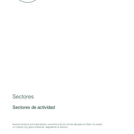
Sectores
Sectores de actividad
Nuestra frenética actividad laboral y económica de las últimas décadas en Padul, ha creado
un impacto muy grave ambiental, degradando el territorio.